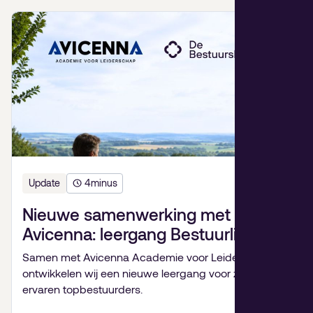
Update
4
minus
Nieuwe samenwerking met
Avicenna: leergang Bestuurlijk
Leiderschap
Samen met Avicenna Academie voor Leiderschap
ontwikkelen wij een nieuwe leergang voor zeer
ervaren topbestuurders.