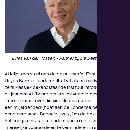
Dries van der Vossen - Partner bij De Bestuurskamer
AI krijgt een stoel aan de bestuurstafel. Echt waar – bij de
Lloyds Bank in Londen zelfs. Dat als eerbiedwaardig en
zelfs klassiek bekendstaande instituut introduceerde april
dit jaar een AI-‘board bot’ als volwaardig bestuurslid. The
Times schreef over die virtuele bestuurder – de eerste in
een miljardenbedrijf dat aan de Londense beurs
genoteerd staat. Bedoeld, las ik, ‘om de besluitvorming op
het hoogste niveau te ondersteunen en te verbeteren’,
‘menselijke vooroordelen te verminderen in strategische