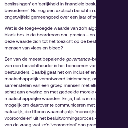
beslissingen’ en ‘eerlijkheid in financiële besluitvorming te
bevorderen’. Nu nog een exotisch bericht in de pers,
ongetwijfeld gemeengoed over een jaar of twee.
Wat is de toegevoegde waarde van zo’n algoritmische
black box in de boardroom nou precies – en hoe verhoudt
deze waarde zich tot het toezicht op de bestuurders door
mensen van vlees en bloed?
Een van de meest bepalende
governance
-beslissingen
van een toezichthouder is het benoemen van
bestuurders. Daarbij gaat het om inclusief en
maatschappelijk verantwoord leiderschap, om het
samenstellen van een groep mensen met elk een eigen
schat aan ervaring en met gedeelde morele en
maatschappelijke waarden. En ja, het is inmiddels
mogelijk om daarover te communiceren met bots. En
natuurlijk, die filteren waarschijnlijk ‘menselijke
vooroordelen’ uit het besluitvormingsproces – even los
van de vraag wat zo’n ‘vooroordeel’ dan precies inhoudt.