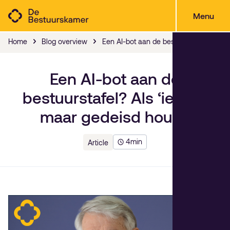
Menu
Home
Blog overview
Een AI-bot aan de bestuurstafel? Als ‘i
Een AI-bot aan de
bestuurstafel? Als ‘ie zich
maar gedeisd houdt.
4
min
Article