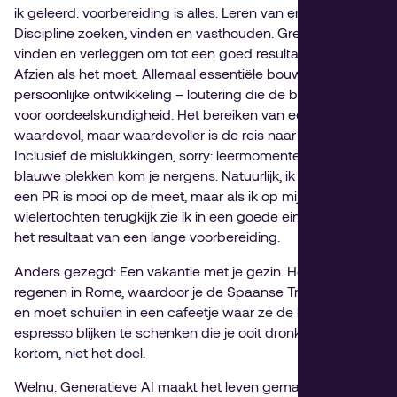
ik geleerd: voorbereiding is alles. Leren van ervaringen.
Discipline zoeken, vinden en vasthouden. Grenzen in jezelf
vinden en verleggen om tot een goed resultaat te komen.
Afzien als het moet. Allemaal essentiële bouwstenen voor
persoonlijke ontwikkeling – loutering die de basis levert
voor oordeelskundigheid. Het bereiken van een doel is
waardevol, maar waardevoller is de reis naar dat doel.
Inclusief de mislukkingen, sorry: leermomenten. Zonder
blauwe plekken kom je nergens. Natuurlijk, ik weet het,
een PR is mooi op de meet, maar als ik op mijn
wielertochten terugkijk zie ik in een goede eindtijd vooral
het resultaat van een lange voorbereiding.
Anders gezegd: Een vakantie met je gezin. Het blijkt te
regenen in Rome, waardoor je de Spaanse Trappen mist
en moet schuilen in een cafeetje waar ze de beste
espresso blijken te schenken die je ooit dronk. De tocht,
kortom, niet het doel.
Welnu. Generatieve AI maakt het leven gemakkelijk,