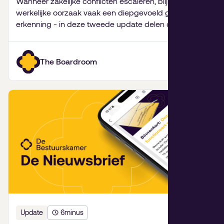
Wanneer zakelijke conflicten escaleren, blijkt de
werkelijke oorzaak vaak een diepgevoeld gebrek aan
erkenning - in deze tweede update delen de
partners van De Bestuurskamer hun inzichten over
familiebedrijven, fusies van goede doelen,
onverwachte levenslessen en de kracht van kunst.
The Boardroom
Update
6
minus