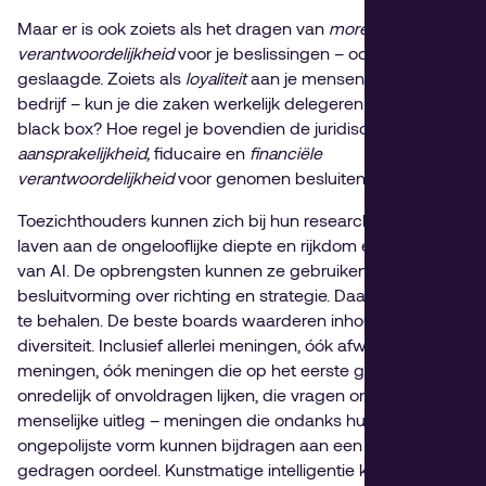
Maar er is ook zoiets als het dragen van
morele
verantwoordelijkheid
voor je beslissingen – ook de minder
geslaagde. Zoiets als
loyaliteit
aan je mensen en aan het
bedrijf – kun je die zaken werkelijk delegeren aan een
black box? Hoe regel je bovendien de juridische
aansprakelijkheid,
fiducaire en
financiële
verantwoordelijkheid
voor genomen besluiten?
Toezichthouders kunnen zich bij hun research uiteraard
laven aan de ongelooflijke diepte en rijkdom en snelheid
van AI. De opbrengsten kunnen ze gebruiken bij
besluitvorming over richting en strategie. Daar is veel winst
te behalen. De beste boards waarderen inhoudelijke
diversiteit. Inclusief allerlei meningen, óók afwijkende
meningen, óók meningen die op het eerste gezicht
onredelijk of onvoldragen lijken, die vragen om een
menselijke uitleg – meningen die ondanks hun
ongepolijste vorm kunnen bijdragen aan een algemeen
gedragen oordeel. Kunstmatige intelligentie kan prima