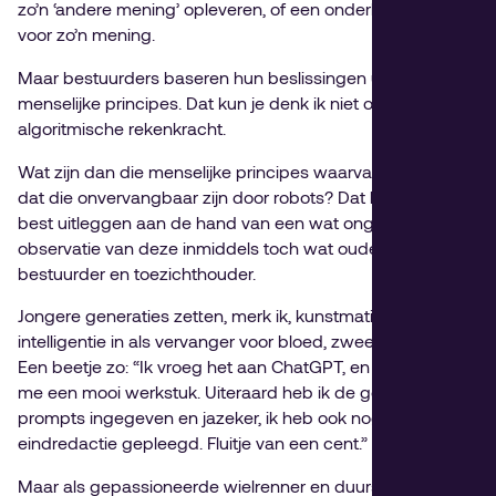
zo’n ‘andere mening’ opleveren, of een onderbouwing
voor zo’n mening.
Maar bestuurders baseren hun beslissingen uiteindelijk op
menselijke principes. Dat kun je denk ik niet overlaten aan
algoritmische rekenkracht.
Wat zijn dan die menselijke principes waarvan ik beweer
dat die onvervangbaar zijn door robots? Dat kan ik het
best uitleggen aan de hand van een wat ongemakkelijke
observatie van deze inmiddels toch wat ouder wordende
bestuurder en toezichthouder.
Jongere generaties zetten, merk ik, kunstmatige
intelligentie in als vervanger voor bloed, zweet en tranen.
Een beetje zo: “Ik vroeg het aan ChatGPT, en die leverde
me een mooi werkstuk. Uiteraard heb ik de goede
prompts ingegeven en jazeker, ik heb ook nog
eindredactie gepleegd. Fluitje van een cent.”
Maar als gepassioneerde wielrenner en duursporter heb