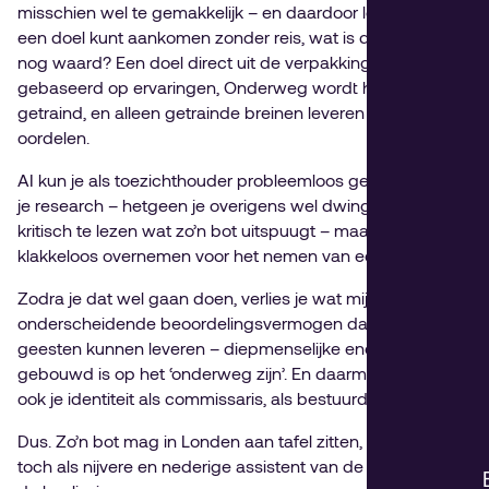
misschien wel te gemakkelijk – en daardoor leeg. Als je bij
een doel kunt aankomen zonder reis, wat is dan het doel
nog waard? Een doel direct uit de verpakking, niet
gebaseerd op ervaringen, Onderweg wordt het brein
getraind, en alleen getrainde breinen leveren menselijke
oordelen.
AI kun je als toezichthouder probleemloos gebruiken voor
je research – hetgeen je overigens wel dwingt om alles
kritisch te lezen wat zo’n bot uitspuugt – maar nooit
klakkeloos overnemen voor het nemen van een beslissing.
Zodra je dat wel gaan doen, verlies je wat mij betreft het
onderscheidende beoordelingsvermogen dat menselijke
geesten kunnen leveren – diepmenselijke energie die
gebouwd is op het ‘onderweg zijn’. En daarmee verlies je
ook je identiteit als commissaris, als bestuurder.
Dus. Zo’n bot mag in Londen aan tafel zitten, maar dan
toch als nijvere en nederige assistent van de mensen die