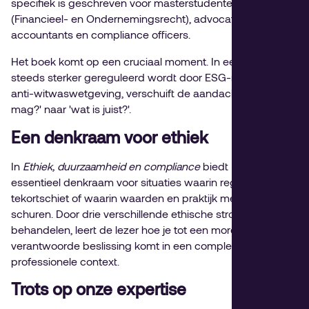
specifiek is geschreven voor masterstudenten
(Financieel- en Ondernemingsrecht), advocaten,
accountants en compliance officers.
Het boek komt op een cruciaal moment. In een sector die
steeds sterker gereguleerd wordt door ESG-normen en
anti-witwaswetgeving, verschuift de aandacht van 'wat
mag?' naar 'wat is juist?'.
Een denkraam voor ethiek
In
Ethiek, duurzaamheid en compliance
biedt Hélène een
essentieel denkraam voor situaties waarin regelgeving
tekortschiet of waarin waarden en praktijk met elkaar
schuren. Door drie verschillende ethische stromingen te
behandelen, leert de lezer hoe je tot een moreel
verantwoorde beslissing komt in een complexe
professionele context.
Trots op onze expertise