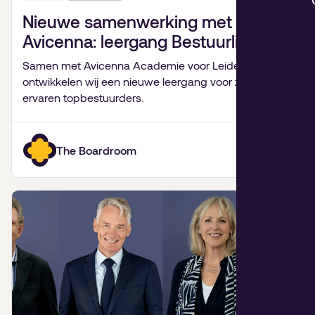
Nieuwe samenwerking met
Avicenna: leergang Bestuurlijk
Leiderschap
Samen met Avicenna Academie voor Leiderschap
ontwikkelen wij een nieuwe leergang voor zeer
ervaren topbestuurders.
The Boardroom