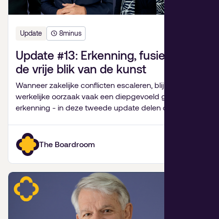
Update
8
minus
Update #13: Erkenning, fusiepijn en
de vrije blik van de kunst
Wanneer zakelijke conflicten escaleren, blijkt de
werkelijke oorzaak vaak een diepgevoeld gebrek aan
erkenning - in deze tweede update delen de
partners van De Bestuurskamer hun inzichten over
familiebedrijven, fusies van goede doelen,
onverwachte levenslessen en de kracht van kunst.
The Boardroom