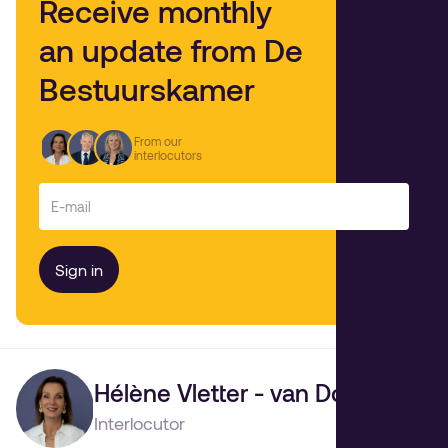
Receive monthly
an update from De
Bestuurskamer
From our
interlocutors
Hélène Vletter - van Dort
Interlocutor