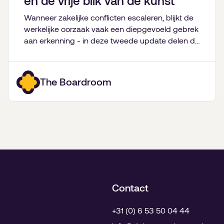
en de vrije blik van de kunst
Wanneer zakelijke conflicten escaleren, blijkt de
werkelijke oorzaak vaak een diepgevoeld gebrek
aan erkenning - in deze tweede update delen de
partners van De Bestuurskamer hun inzichten
over familiebedrijven, fusies van goede doelen,
onverwachte levenslessen en de kracht van
The Boardroom
kunst.
Contact
+31 (0) 6 53 50 04 44