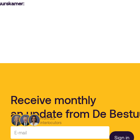
tuurskamer:
Receive monthly
an update from De Best
From our
interlocutors