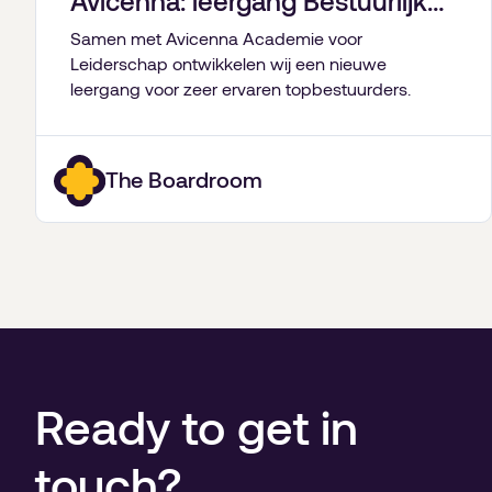
Avicenna: leergang Bestuurlijk
Leiderschap
Samen met Avicenna Academie voor
Leiderschap ontwikkelen wij een nieuwe
leergang voor zeer ervaren topbestuurders.
The Boardroom
Ready to get in
touch?