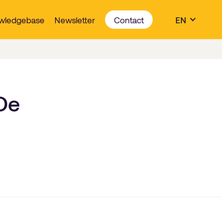
wledgebase
Newsletter
Contact
EN
 De