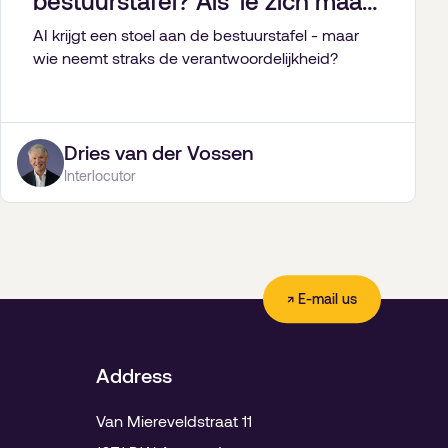
bestuurstafel? Als ‘ie zich maar
gedeisd houdt.
AI krijgt een stoel aan de bestuurstafel - maar
wie neemt straks de verantwoordelijkheid?
Dries van der Vossen
Interlocutor
↗ E-mail us
Address
Van Miereveldstraat 11