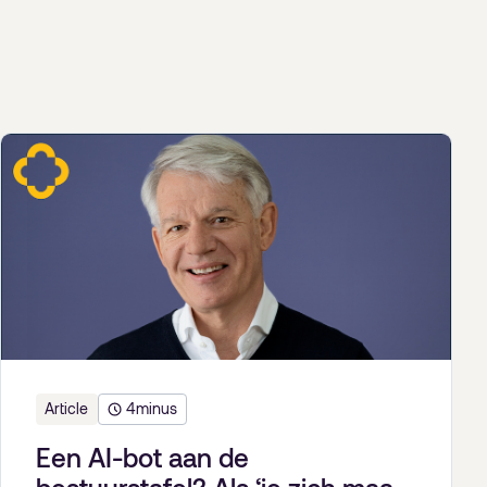
Article
4
minus
Een AI-bot aan de