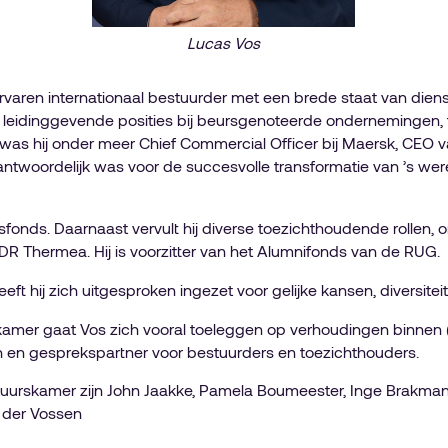
Lucas Vos
rvaren internationaal bestuurder met een brede staat van dienst
e leidinggevende posities bij beursgenoteerde ondernemingen, f
o was hij onder meer Chief Commercial Officer bij Maersk, CEO 
rantwoordelijk was voor de succesvolle transformatie van ’s wer
dsfonds. Daarnaast vervult hij diverse toezichthoudende rollen, 
R Thermea. Hij is voorzitter van het Alumnifonds van de RUG.
ft hij zich uitgesproken ingezet voor gelijke kansen, diversit
kamer gaat Vos zich vooral toeleggen op verhoudingen binnen
h en gesprekspartner voor bestuurders en toezichthouders.
uurskamer zijn John Jaakke, Pamela Boumeester, Inge Brakman,
 der Vossen