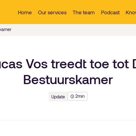
Home
Our services
The team
Podcast
Kno
skamer
cas Vos treedt toe tot
Bestuurskamer
2
min
Update