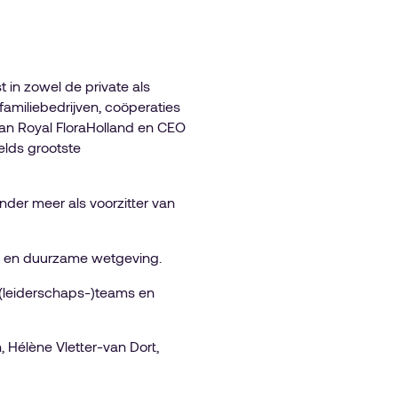
 in zowel de private als
amiliebedrijven, coöperaties
van Royal FloraHolland en CEO
elds grootste
onder meer als voorzitter van
eit en duurzame wetgeving.
 (leiderschaps-)teams en
 Hélène Vletter-van Dort,