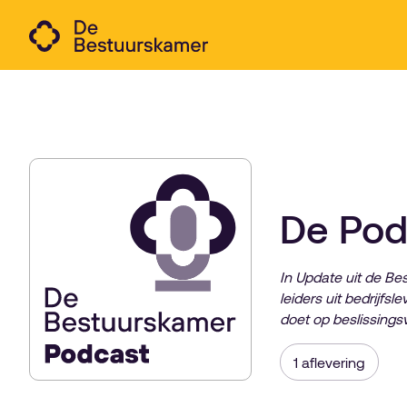
De Pod
In Update uit de B
leiders uit bedrijfs
doet op beslissings
1
aflevering