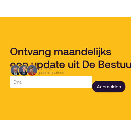
Ontvang maandelijks
een update uit De Bestu
Van onze
gesprekspartners